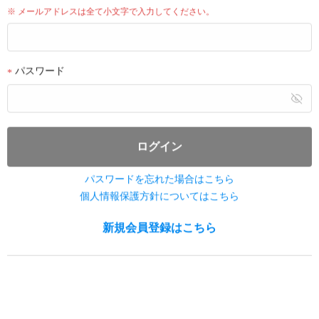
※ メールアドレスは全て小文字で入力してください。
本商品の販売は終了いたしまし
8月9日(日) 10:30 から販売開始
販売期間8/9(日) 13:45まで
た
パスワード
ログイン
パスワードを忘れた場合はこちら
個人情報保護方針についてはこちら
会場受取
オンラインくじ
会場受取
オンラインくじ
新規会員登録はこちら
【8月9日(日) 2部】 2026
【6月14日(日)来場者限定！1
AMPERS&ONE LIVE TOUR '...
部】 YOUNITE 8TH EP INYUN
...
¥800
¥900
8月9日(日) 10:30 から販売開始
本商品の販売は終了いたしまし