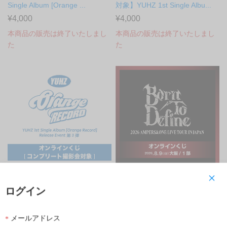
Single Album [Orange ...
対象】YUHZ 1st Single Albu...
¥4,000
¥4,000
本商品の販売は終了いたしまし
本商品の販売は終了いたしまし
た
た
会場受取
オンラインくじ
会場受取
オンラインくじ
ログイン
【コンプリート撮影会くじ対
【8月9日(日) 1部】 2026
象】YUHZ 1st Single Album
AMPERS&ONE LIVE TOUR '...
メールアドレス
[Or...
¥24,000
¥800